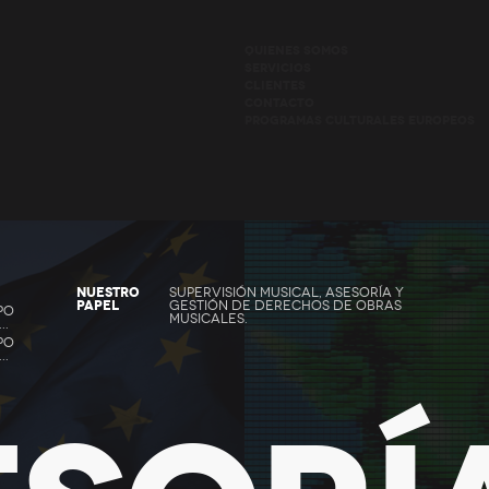
QUIENES SOMOS
SERVICIOS
CLIENTES
CONTACTO
PROGRAMAS CULTURALES EUROPEOS
NUESTRO
SUPERVISIÓN MUSICAL, ASESORÍA Y
PAPEL
GESTIÓN DE DERECHOS DE OBRAS
PO
MUSICALES.
..
PO
..