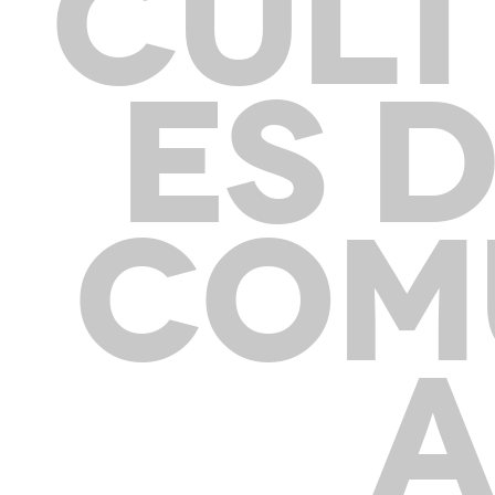
CULT
ES D
COM
A