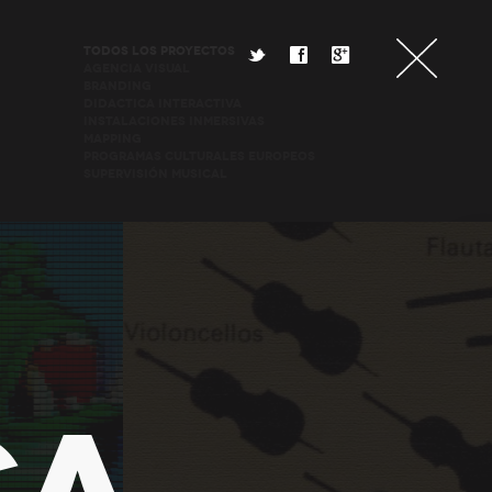
TODOS LOS PROYECTOS
t
f
g
AGENCIA VISUAL
BRANDING
DIDACTICA INTERACTIVA
INSTALACIONES INMERSIVAS
MAPPING
PROGRAMAS CULTURALES EUROPEOS
SUPERVISIÓN MUSICAL